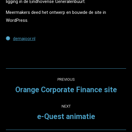
ligging in de Eindhovense Generalenbuurt.
Meermakers deed het ontwerp en bouwde de site in
WordPress.
demajoor.nl
Project
PREVIOUS
navigation
Orange Corporate Finance site
Previous
project:
NEXT
e-Quest animatie
Next
project: