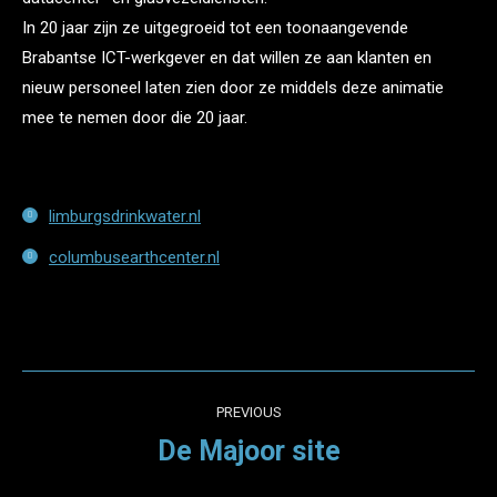
In 20 jaar zijn ze uitgegroeid tot een toonaangevende
Brabantse ICT-werkgever en dat willen ze aan klanten en
nieuw personeel laten zien door ze middels deze animatie
mee te nemen door die 20 jaar.
limburgsdrinkwater.nl
columbusearthcenter.nl
Project
PREVIOUS
navigation
De Majoor site
Previous
project: